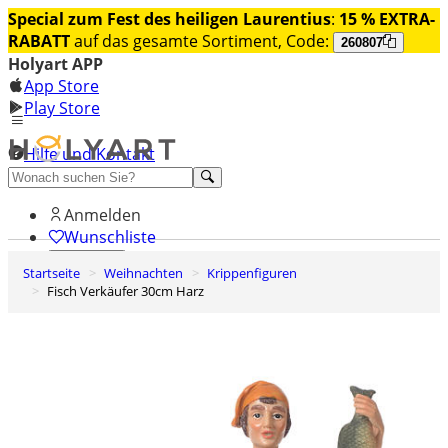
Special zum Fest des heiligen Laurentius
:
15 % EXTRA-
RABATT
auf das gesamte Sortiment, Code:
260807
Holyart APP
App Store
Play Store
Hilfe und Kontakt
Entdecken Sie Premium
Anmelden
Wunschliste
Startseite
Weihnachten
Krippenfiguren
0
Fisch Verkäufer 30cm Harz
Warenkorb