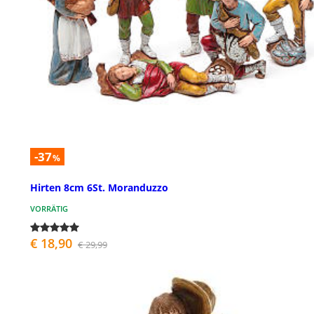
-37
%
Hirten 8cm 6St. Moranduzzo
VORRÄTIG
€ 18,90
€ 29,99