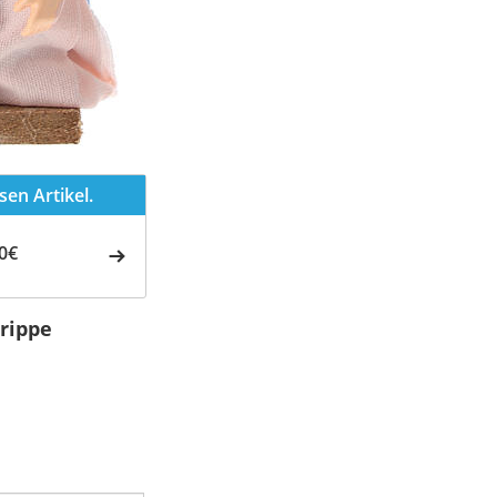
en Artikel.
0€
rippe