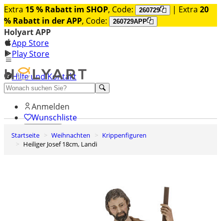
Extra
15 % Rabatt im SHOP
, Code:
| Extra
20
260729
% Rabatt in der APP
, Code:
260729APP
Holyart APP
App Store
Play Store
Hilfe und Kontakt
Entdecken Sie Premium
Anmelden
Wunschliste
Startseite
Weihnachten
Krippenfiguren
0
Heiliger Josef 18cm, Landi
Warenkorb