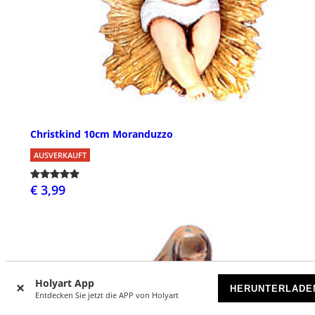
Christkind 10cm Moranduzzo
AUSVERKAUFT
€ 3,99
Holyart App
HERUNTERLADE
Entdecken Sie jetzt die APP von Holyart