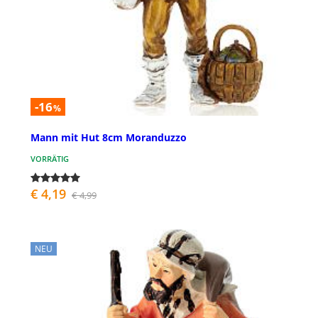
-16
%
Mann mit Hut 8cm Moranduzzo
VORRÄTIG
€ 4,19
€ 4,99
NEU