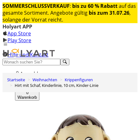
SOMMERSCHLUSSVERKAUF
:
bis zu 60 % Rabatt
auf das
gesamte Sortiment. Angebote gültig
bis zum 31.07.26
,
solange der Vorrat reicht.
Holyart APP
App Store
Play Store
Hilfe und Kontakt
Entdecken Sie Premium
Anmelden
Startseite
Weihnachten
Krippenfiguren
Wunschliste
Hirt mit Schaf, Kinderlinie, 10 cm, Kinder-Linie
0
Warenkorb