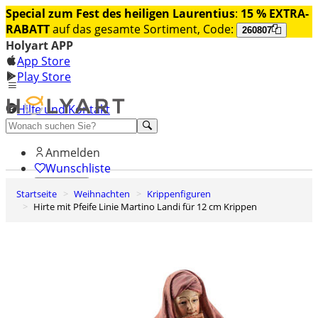
Special zum Fest des heiligen Laurentius
:
15 % EXTRA-
RABATT
auf das gesamte Sortiment, Code:
260807
Holyart APP
App Store
Play Store
Hilfe und Kontakt
Entdecken Sie Premium
Anmelden
Wunschliste
Startseite
Weihnachten
Krippenfiguren
0
Hirte mit Pfeife Linie Martino Landi für 12 cm Krippen
Warenkorb