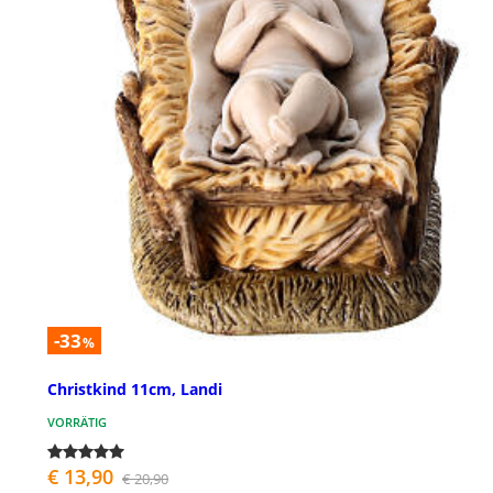
-33
%
Christkind 11cm, Landi
VORRÄTIG
€ 13,90
€ 20,90