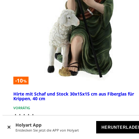
-10
%
Hirte mit Schaf und Stock 30x15x15 cm aus Fiberglas für
Krippen, 40 cm
VORRÄTIG
€ 62,90
€ 70,00
Holyart App
HERUNTERLADE
Entdecken Sie jetzt die APP von Holyart