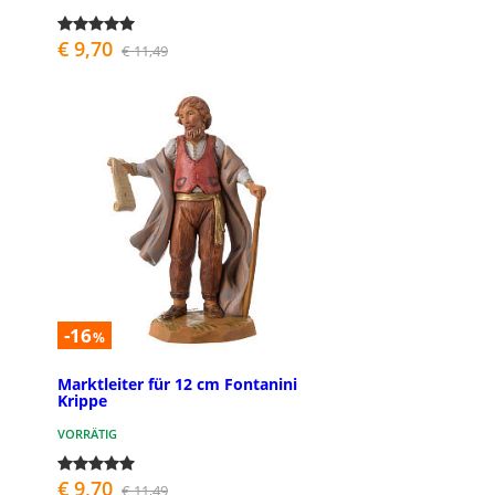
€ 9,70
€ 11,49
-16
%
Marktleiter für 12 cm Fontanini
Krippe
VORRÄTIG
€ 9,70
€ 11,49