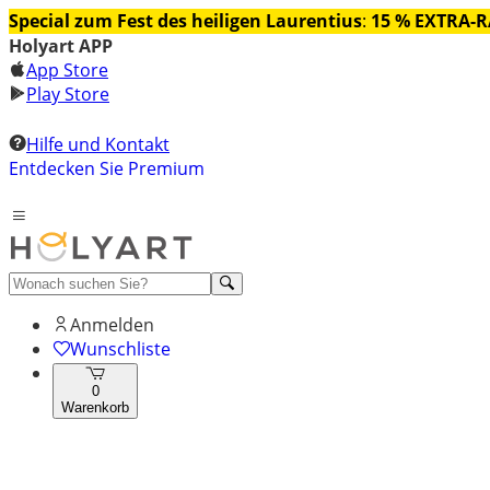
Special zum Fest des heiligen Laurentius
:
15 % EXTRA-
Holyart APP
App Store
Play Store
Hilfe und Kontakt
Entdecken Sie Premium
Anmelden
Wunschliste
0
Warenkorb