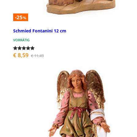
-25
%
Schmied Fontanini 12 cm
VORRÄTIG
€ 8,59
€ 11,49