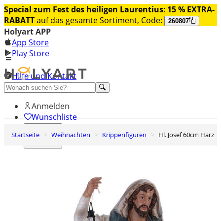
Special zum Fest des heiligen Laurentius
:
15 % EXTRA-
RABATT
auf das gesamte Sortiment, Code:
260807
Holyart APP
App Store
Play Store
Hilfe und Kontakt
Entdecken Sie Premium
Anmelden
Wunschliste
Startseite
Weihnachten
Krippenfiguren
Hl. Josef 60cm Harz
0
Warenkorb