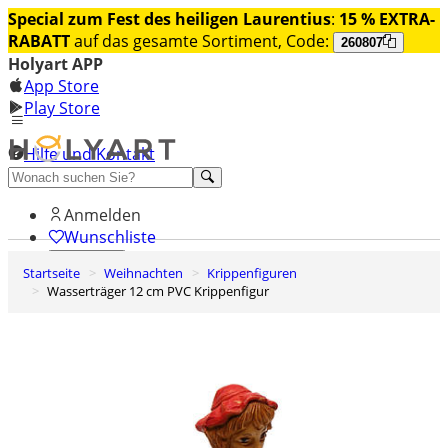
Special zum Fest des heiligen Laurentius
:
15 % EXTRA-
RABATT
auf das gesamte Sortiment, Code:
260807
Holyart APP
App Store
Play Store
Hilfe und Kontakt
Entdecken Sie Premium
Anmelden
Wunschliste
Startseite
Weihnachten
Krippenfiguren
0
Wasserträger 12 cm PVC Krippenfigur
Warenkorb