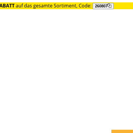
RABATT
auf das gesamte Sortiment, Code:
260807