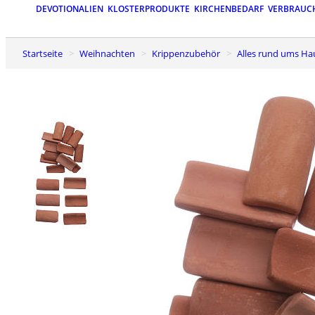
DEVOTIONALIEN
KLOSTERPRODUKTE
KIRCHENBEDARF
VERBRAUC
Startseite
Weihnachten
Krippenzubehör
Alles rund ums H