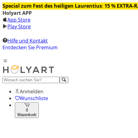
Special zum Fest des heiligen Laurentius
:
15 % EXTRA-
Holyart APP
App Store
Play Store
Hilfe und Kontakt
Entdecken Sie Premium
Anmelden
Wunschliste
0
Warenkorb