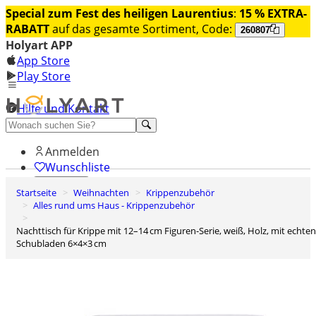
Special zum Fest des heiligen Laurentius
:
15 % EXTRA-
RABATT
auf das gesamte Sortiment, Code:
260807
Holyart APP
App Store
Play Store
Hilfe und Kontakt
Entdecken Sie Premium
Anmelden
Wunschliste
Startseite
Weihnachten
Krippenzubehör
0
Alles rund ums Haus - Krippenzubehör
Warenkorb
Nachttisch für Krippe mit 12–14 cm Figuren-Serie, weiß, Holz, mit echten
Schubladen 6×4×3 cm