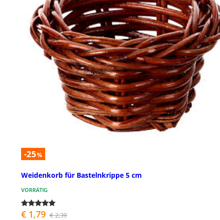
-25
%
Weidenkorb für Bastelnkrippe 5 cm
VORRÄTIG
€ 1,79
€ 2,39