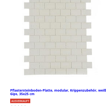
Pflastersteinboden-Platte, modular, Krippenzubehör, wei
Gips, 35x25 cm
AUSVERKAUFT