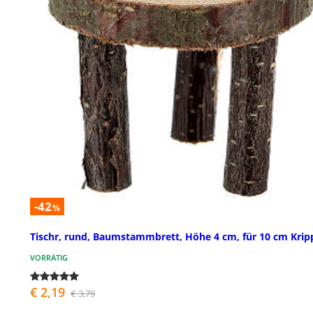
-42
%
Tischr, rund, Baumstammbrett, Höhe 4 cm, für 10 cm Krip
VORRÄTIG
€ 2,19
€ 3,79