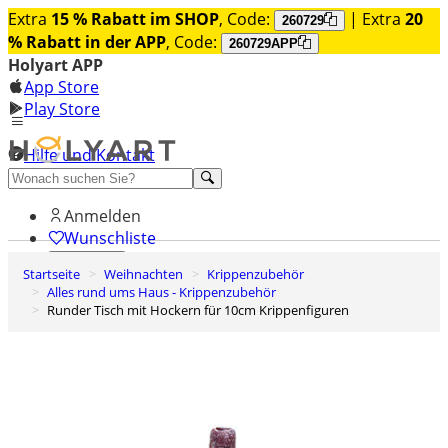
Extra
15 % Rabatt im SHOP
, Code:
| Extra
20
260729
% Rabatt in der APP
, Code:
260729APP
Holyart APP
App Store
Play Store
Hilfe und Kontakt
Entdecken Sie Premium
Anmelden
Wunschliste
Startseite
Weihnachten
Krippenzubehör
0
Alles rund ums Haus - Krippenzubehör
Warenkorb
Runder Tisch mit Hockern für 10cm Krippenfiguren