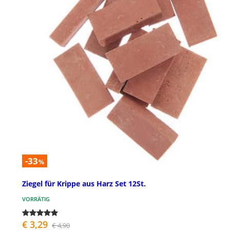
-33
%
Ziegel für Krippe aus Harz Set 12St.
VORRÄTIG
€ 3,29
€ 4,90