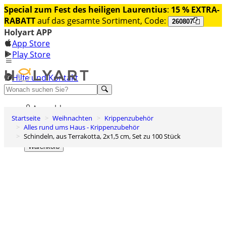
Special zum Fest des heiligen Laurentius
:
15 % EXTRA-
RABATT
auf das gesamte Sortiment, Code:
260807
Holyart APP
App Store
Play Store
Hilfe und Kontakt
Entdecken Sie Premium
Anmelden
Startseite
Weihnachten
Krippenzubehör
Wunschliste
Alles rund ums Haus - Krippenzubehör
Schindeln, aus Terrakotta, 2x1,5 cm, Set zu 100 Stück
0
Warenkorb