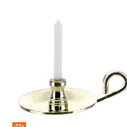
-27
%