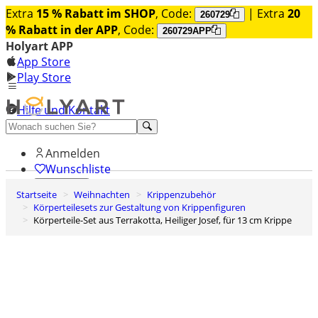
Extra
15 % Rabatt im SHOP
, Code:
| Extra
20
260729
% Rabatt in der APP
, Code:
260729APP
Holyart APP
App Store
Play Store
Hilfe und Kontakt
Entdecken Sie Premium
Anmelden
Wunschliste
Startseite
Weihnachten
Krippenzubehör
0
Körperteilesets zur Gestaltung von Krippenfiguren
Warenkorb
Körperteile-Set aus Terrakotta, Heiliger Josef, für 13 cm Krippe