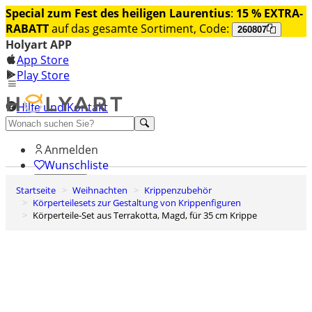
Special zum Fest des heiligen Laurentius
:
15 % EXTRA-
RABATT
auf das gesamte Sortiment, Code:
260807
Holyart APP
App Store
Play Store
Hilfe und Kontakt
Entdecken Sie Premium
Anmelden
Wunschliste
Startseite
Weihnachten
Krippenzubehör
0
Körperteilesets zur Gestaltung von Krippenfiguren
Warenkorb
Körperteile-Set aus Terrakotta, Magd, für 35 cm Krippe