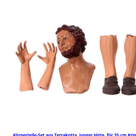
Körperteile-Set aus Terrakotta, junger Hirte, für 35 cm Kri