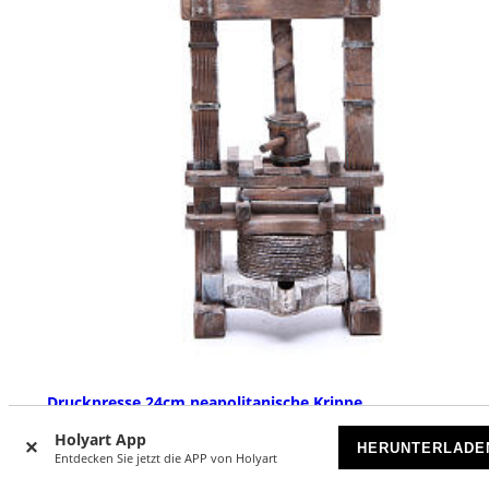
Druckpresse 24cm neapolitanische Krippe
VORRÄTIG
Holyart App
HERUNTERLADE
Entdecken Sie jetzt die APP von Holyart