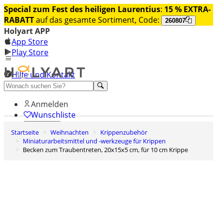
Special zum Fest des heiligen Laurentius
:
15 % EXTRA-
RABATT
auf das gesamte Sortiment, Code:
260807
Holyart APP
App Store
Play Store
Hilfe und Kontakt
Entdecken Sie Premium
Anmelden
Wunschliste
Startseite
Weihnachten
Krippenzubehör
0
Miniaturarbeitsmittel und -werkzeuge für Krippen
Warenkorb
Becken zum Traubentreten, 20x15x5 cm, für 10 cm Krippe