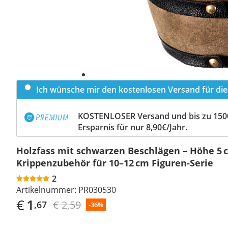
Ich wünsche mir den kostenlosen Versand für dies
KOSTENLOSER Versand und bis zu 150
Ersparnis für nur 8,90€/Jahr.
Holzfass mit schwarzen Beschlägen – Höhe 5 
Krippenzubehör für 10–12 cm Figuren-Serie
2
Artikelnummer:
PR030530
€
1
€ 2,59
,67
-36%