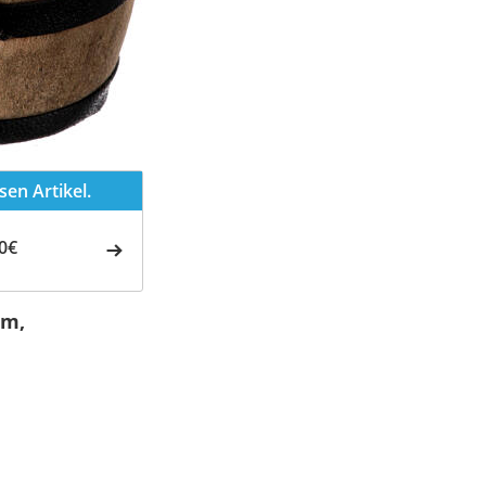
en Artikel.
0€
cm,