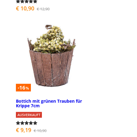
€ 10,90
€ 12,90
-16
%
Bottich mit grünen Trauben für
Krippe 7cm
AUSVERKAUFT
€ 9,19
€ 10,90