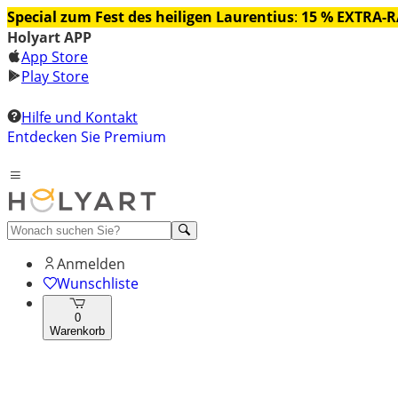
Special zum Fest des heiligen Laurentius
:
15 % EXTRA-
Holyart APP
App Store
Play Store
Hilfe und Kontakt
Entdecken Sie Premium
Anmelden
Wunschliste
0
Warenkorb