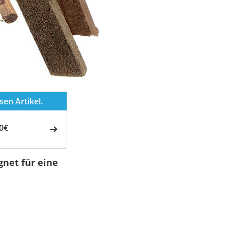
en Artikel.
0€
gnet für eine