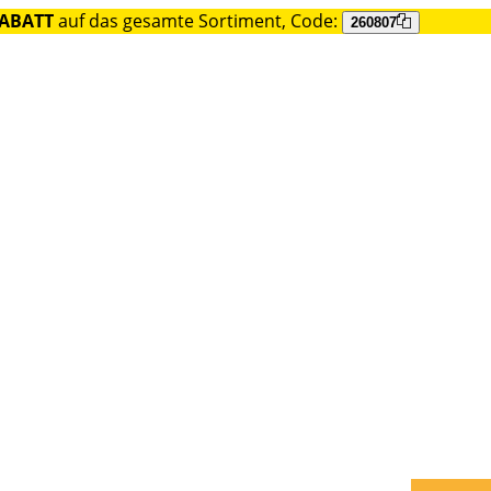
RABATT
auf das gesamte Sortiment, Code:
260807