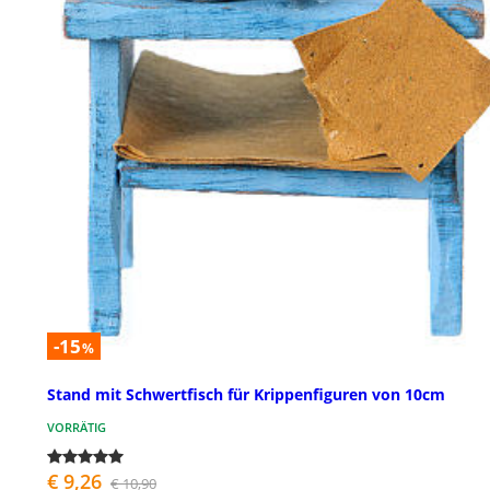
-15
%
Stand mit Schwertfisch für Krippenfiguren von 10cm
VORRÄTIG
€ 9,26
€ 10,90