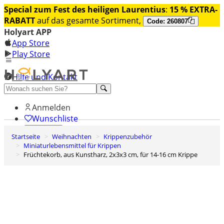
Special zum Fest des heiligen Laurentius
:
15 % EXTRA-
RABATT
auf das gesamte Sortiment,
Code: 260807
Holyart APP
App Store
Play Store
Hilfe und Kontakt
Entdecken Sie Premium
Anmelden
Wunschliste
Startseite
Weihnachten
Krippenzubehör
0
Miniaturlebensmittel für Krippen
Warenkorb
Früchtekorb, aus Kunstharz, 2x3x3 cm, für 14-16 cm Krippe