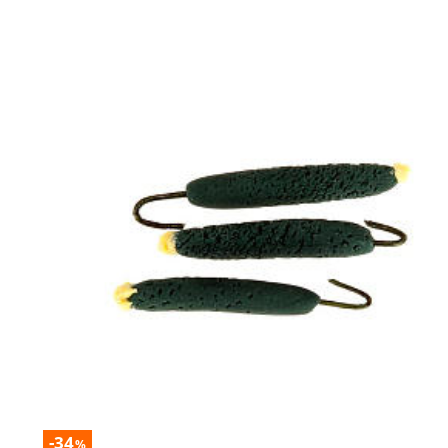
-34
%