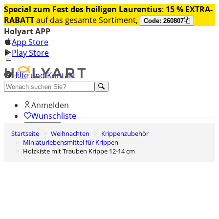
Special zum Fest des heiligen Laurentius
:
15 % EXTRA-
RABATT
auf das gesamte Sortiment,
Code: 260807
Holyart APP
App Store
Play Store
Hilfe und Kontakt
Entdecken Sie Premium
Anmelden
Wunschliste
Startseite
Weihnachten
Krippenzubehör
0
Miniaturlebensmittel für Krippen
Warenkorb
Holzkiste mit Trauben Krippe 12-14 cm