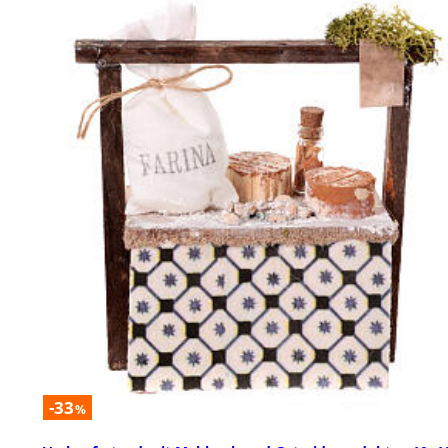
-33
%