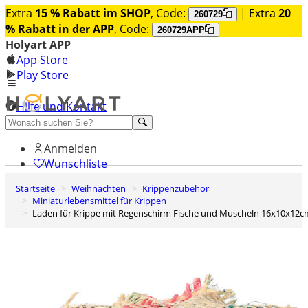
Extra
15 % Rabatt im SHOP
, Code:
| Extra
20
260729
% Rabatt in der APP
, Code:
260729APP
Holyart APP
App Store
Play Store
Hilfe und Kontakt
Entdecken Sie Premium
Anmelden
Wunschliste
Startseite
Weihnachten
Krippenzubehör
0
Miniaturlebensmittel für Krippen
Warenkorb
Laden für Krippe mit Regenschirm Fische und Muscheln 16x10x12c