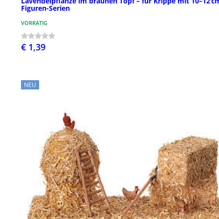
Lavendelpflanze im braunen Topf – für Krippe mit 10–12 c
Figuren-Serien
VORRÄTIG
€ 1,39
NEU