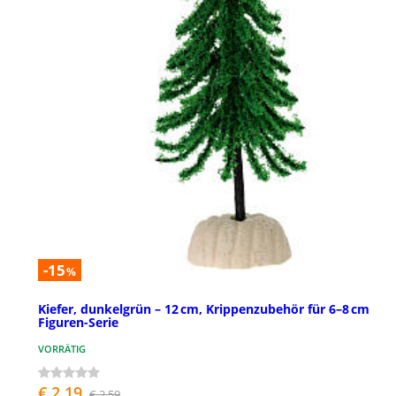
-15
%
Kiefer, dunkelgrün – 12 cm, Krippenzubehör für 6–8 cm
Figuren-Serie
VORRÄTIG
€ 2,19
€ 2,59