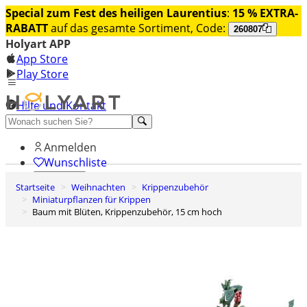
Special zum Fest des heiligen Laurentius
:
15 % EXTRA-
RABATT
auf das gesamte Sortiment, Code:
260807
Holyart APP
App Store
Play Store
Hilfe und Kontakt
Entdecken Sie Premium
Anmelden
Wunschliste
Startseite
Weihnachten
Krippenzubehör
0
Miniaturpflanzen für Krippen
Warenkorb
Baum mit Blüten, Krippenzubehör, 15 cm hoch