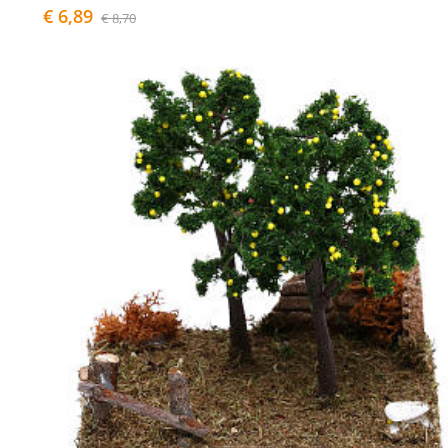
€ 6,89
€ 8,70