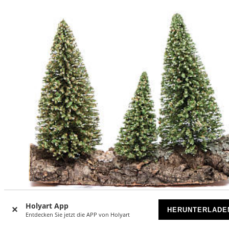
-17
Holyart App
%
HERUNTERLADE
Entdecken Sie jetzt die APP von Holyart
Drei Kiefern auf Felsen für DIY-Krippe