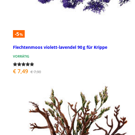
-5
%
Flechtenmoos violett-lavendel 90 g für Krippe
VORRÄTIG
€ 7,49
€ 7,90