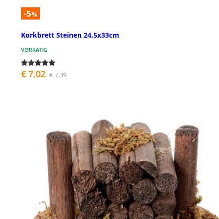
-5
%
Korkbrett Steinen 24,5x33cm
VORRÄTIG
€ 7,02
€ 7,39