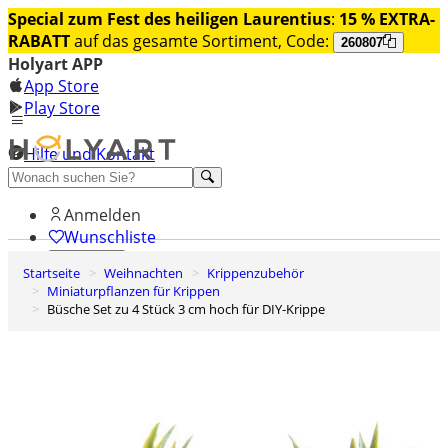
Special zum Fest des heiligen Laurentius
:
15 % EXTRA-
RABATT
auf das gesamte Sortiment, Code:
260807
Holyart APP
App Store
Play Store
Hilfe und Kontakt
Entdecken Sie Premium
Anmelden
Wunschliste
Startseite
Weihnachten
Krippenzubehör
0
Miniaturpflanzen für Krippen
Warenkorb
Büsche Set zu 4 Stück 3 cm hoch für DIY-Krippe