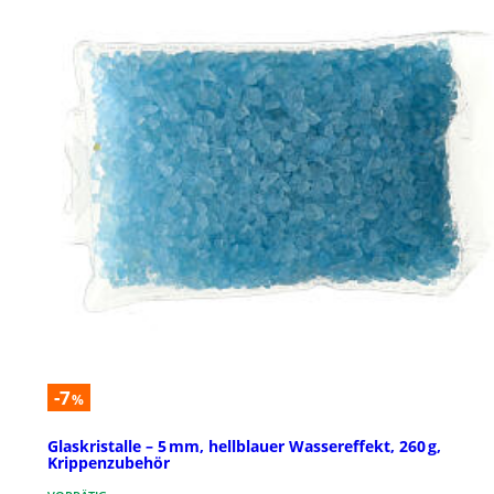
-7
%
Glaskristalle – 5 mm, hellblauer Wassereffekt, 260 g,
Krippenzubehör