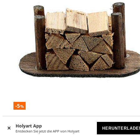
-5
%
Holzstapel abgeschnitten für Selber-Bauen-Krippe
Holyart App
HERUNTERLADE
VORRÄTIG
Entdecken Sie jetzt die APP von Holyart