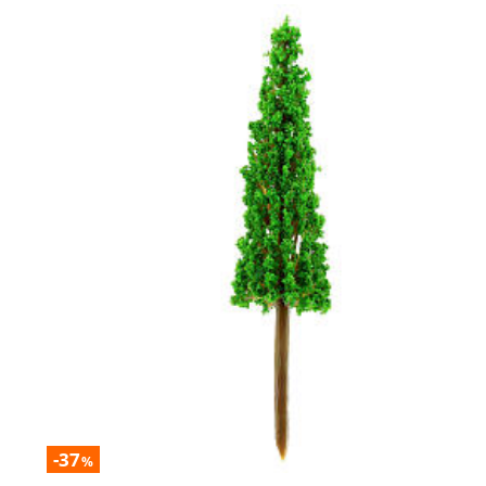
-37
%