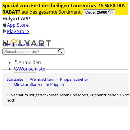
Special zum Fest des heiligen Laurentius
:
15 % EXTRA-
RABATT
auf das gesamte Sortiment,
Code: 260807
Holyart APP
App Store
Play Store
Hilfe und Kontakt
Entdecken Sie Premium
Anmelden
Wunschliste
Startseite
Weihnachten
Krippenzubehör
0
Miniaturpflanzen für Krippen
Warenkorb
Olivenbaum mit getrockneten Ästen und Moos, Krippenzubehör, 15 cm
hoch