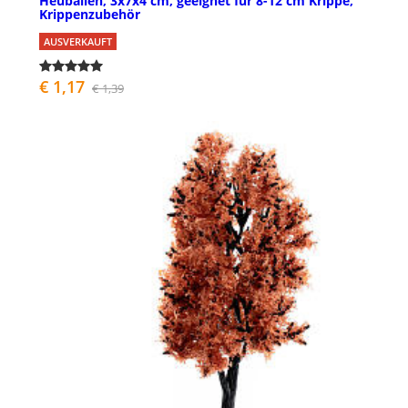
Heuballen, 3x7x4 cm, geeignet für 8-12 cm Krippe,
Krippenzubehör
AUSVERKAUFT
€ 1,17
€ 1,39