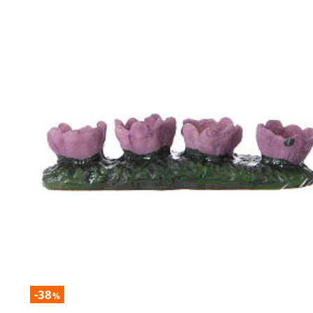
-38
%