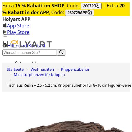
Extra
15 % Rabatt im SHOP
, Code:
| Extra
20
260729
% Rabatt in der APP
, Code:
260729APP
Holyart APP
App Store
Play Store
Hilfe und Kontakt
Entdecken Sie Premium
Anmelden
Startseite
Weihnachten
Krippenzubehör
Wunschliste
Miniaturpflanzen für Krippen
0
Tisch aus Resin – 2,5 × 5,2 cm, Krippenzubehör für 8–10 cm Figuren-Serie
Warenkorb