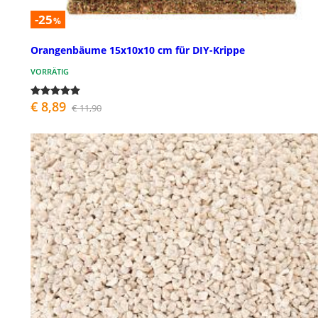
-25
%
Orangenbäume 15x10x10 cm für DIY-Krippe
VORRÄTIG
€ 8,89
€ 11,90