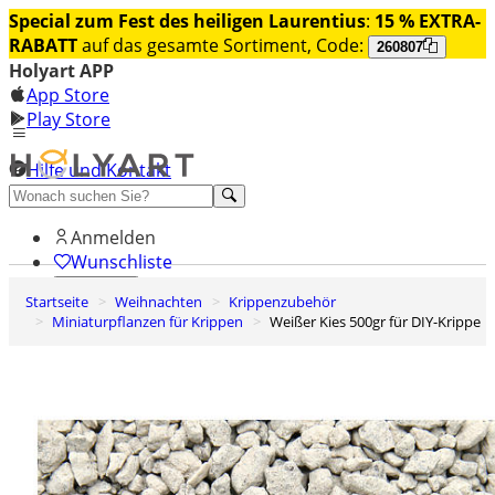
Special zum Fest des heiligen Laurentius
:
15 % EXTRA-
RABATT
auf das gesamte Sortiment, Code:
260807
Holyart APP
App Store
Play Store
Hilfe und Kontakt
Entdecken Sie Premium
Anmelden
Wunschliste
Startseite
Weihnachten
Krippenzubehör
0
Miniaturpflanzen für Krippen
Weißer Kies 500gr für DIY-Krippe
Warenkorb