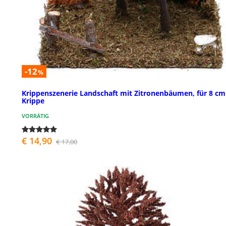
-12
%
Krippenszenerie Landschaft mit Zitronenbäumen, für 8 cm
Krippe
VORRÄTIG
€ 14,90
€ 17,00