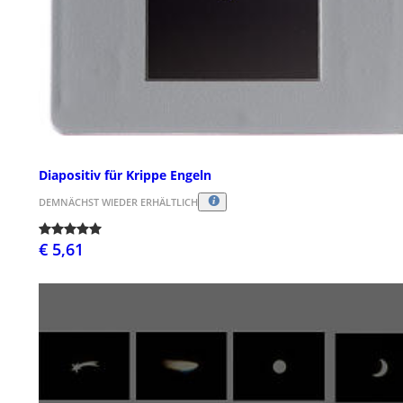
Diapositiv für Krippe Engeln
DEMNÄCHST WIEDER ERHÄLTLICH
€ 5,61