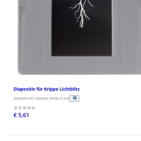
Diapositiv für Krippe Lichtblitz
DEMNÄCHST WIEDER ERHÄLTLICH
€ 5,61