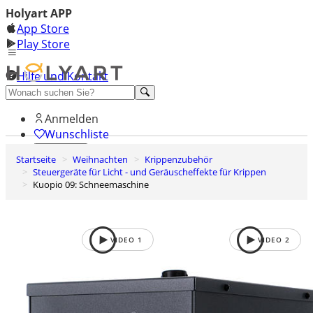
Holyart APP
App Store
Play Store
Hilfe und Kontakt
Entdecken Sie Premium
Anmelden
Wunschliste
Startseite
Weihnachten
Krippenzubehör
0
Steuergeräte für Licht - und Geräuscheffekte für Krippen
Warenkorb
Kuopio 09: Schneemaschine
VIDEO
1
VIDEO
2