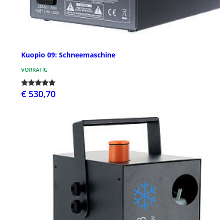
Kuopio 09: Schneemaschine
VORRÄTIG
€ 530,70