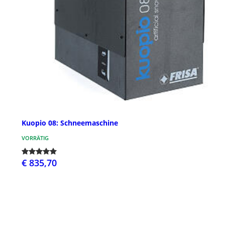
Kuopio 08: Schneemaschine
VORRÄTIG
€ 835,70