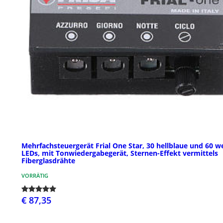
Mehrfachsteuergerät Frial One Star, 30 hellblaue und 60 w
LEDs, mit Tonwiedergabegerät, Sternen-Effekt vermittels
Fiberglasdrähte
VORRÄTIG
€ 87,35