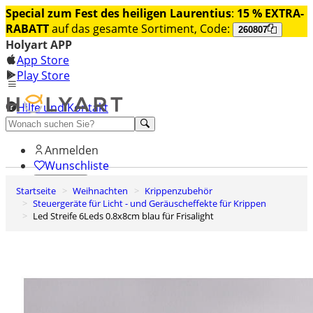
Special zum Fest des heiligen Laurentius
:
15 % EXTRA-
RABATT
auf das gesamte Sortiment, Code:
260807
Holyart APP
App Store
Play Store
Hilfe und Kontakt
Entdecken Sie Premium
Anmelden
Wunschliste
Startseite
Weihnachten
Krippenzubehör
0
Steuergeräte für Licht - und Geräuscheffekte für Krippen
Warenkorb
Led Streife 6Leds 0.8x8cm blau für Frisalight