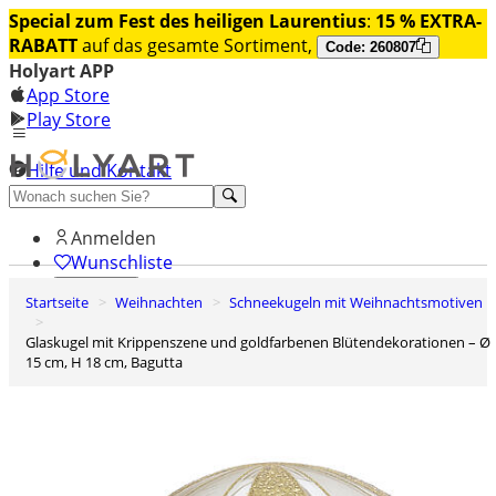
Special zum Fest des heiligen Laurentius
:
15 % EXTRA-
RABATT
auf das gesamte Sortiment,
Code: 260807
Holyart APP
App Store
Play Store
Hilfe und Kontakt
Entdecken Sie Premium
Anmelden
Wunschliste
Startseite
Weihnachten
Schneekugeln mit Weihnachtsmotiven
0
Warenkorb
Glaskugel mit Krippenszene und goldfarbenen Blütendekorationen – Ø
15 cm, H 18 cm, Bagutta