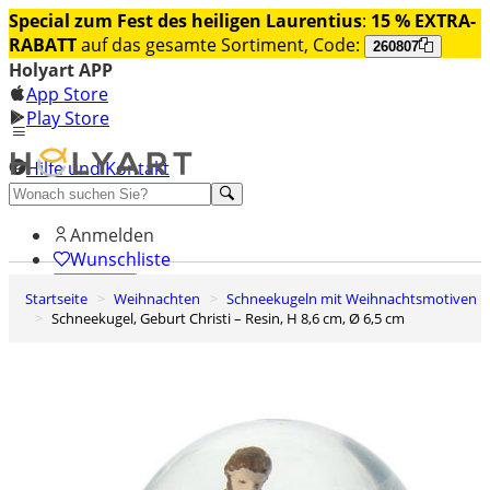
Special zum Fest des heiligen Laurentius
:
15 % EXTRA-
RABATT
auf das gesamte Sortiment, Code:
260807
Holyart APP
App Store
Play Store
Hilfe und Kontakt
Entdecken Sie Premium
Anmelden
Wunschliste
Startseite
Weihnachten
Schneekugeln mit Weihnachtsmotiven
0
Schneekugel, Geburt Christi – Resin, H 8,6 cm, Ø 6,5 cm
Warenkorb