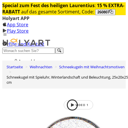
Special zum Fest des heiligen Laurentius
:
15 % EXTRA-
RABATT
auf das gesamte Sortiment, Code:
260807
Holyart APP
App Store
Play Store
Hilfe und Kontakt
Entdecken Sie Premium
Anmelden
Startseite
Weihnachten
Schneekugeln mit Weihnachtsmotiven
Wunschliste
Schneekugel mit Spieluhr, Winterlandschaft und Beleuchtung, 25x20x25
0
cm
Warenkorb
VIDEO
1