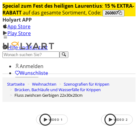
Special zum Fest des heiligen Laurentius
:
15 % EXTRA-
RABATT
auf das gesamte Sortiment, Code:
260807
Holyart APP
App Store
Play Store
Hilfe und Kontakt
Entdecken Sie Premium
Anmelden
Wunschliste
Startseite
Weihnachten
Szenografien für Krippen
0
Brücken, Bachläufe und Wasserfälle für Krippen
Warenkorb
Fluss zwishcen Gerbigen 22x30x20cm
VIDEO
1
VIDEO
2