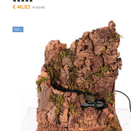
€ 46,83
€ 50,90
NEU