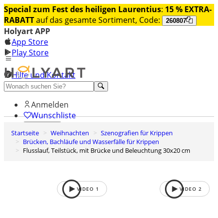
Special zum Fest des heiligen Laurentius
:
15 % EXTRA-
RABATT
auf das gesamte Sortiment, Code:
260807
Holyart APP
App Store
Play Store
Hilfe und Kontakt
Entdecken Sie Premium
Anmelden
Wunschliste
Startseite
Weihnachten
Szenografien für Krippen
0
Brücken, Bachläufe und Wasserfälle für Krippen
Warenkorb
Flusslauf, Teilstück, mit Brücke und Beleuchtung 30x20 cm
VIDEO
1
VIDEO
2