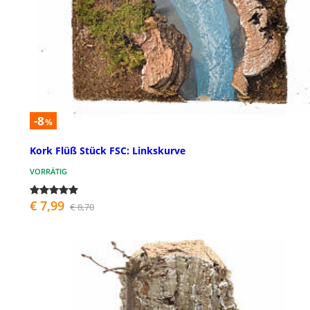
-8
%
Kork Flüß Stück FSC: Linkskurve
VORRÄTIG
€ 7,99
€ 8,70