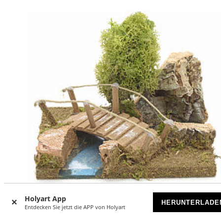
-25
Holyart App
%
HERUNTERLADE
Entdecken Sie jetzt die APP von Holyart
Brücklein mit Flechte und Korkfels