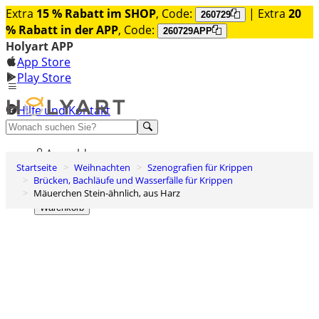
Extra
15 % Rabatt im SHOP
, Code:
| Extra
20
260729
% Rabatt in der APP
, Code:
260729APP
Holyart APP
App Store
Play Store
Hilfe und Kontakt
Entdecken Sie Premium
Anmelden
Startseite
Weihnachten
Szenografien für Krippen
Wunschliste
Brücken, Bachläufe und Wasserfälle für Krippen
Mäuerchen Stein-ähnlich, aus Harz
0
Warenkorb