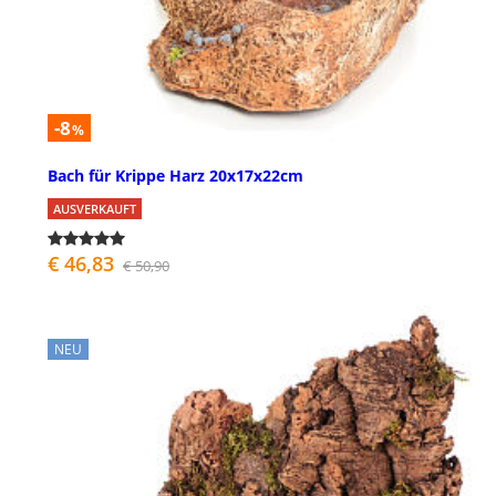
-8
%
Bach für Krippe Harz 20x17x22cm
AUSVERKAUFT
€ 46,83
€ 50,90
NEU