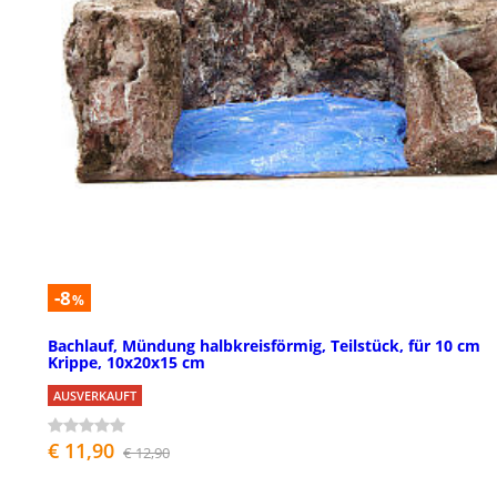
-8
%
Bachlauf, Mündung halbkreisförmig, Teilstück, für 10 cm
Krippe, 10x20x15 cm
AUSVERKAUFT
€ 11,90
€ 12,90