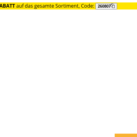
RABATT
auf das gesamte Sortiment, Code:
260807