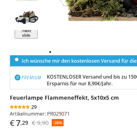
Previous
slide
Next
slide
Ich wünsche mir den kostenlosen Versand für dies
KOSTENLOSER Versand und bis zu 150
Ersparnis für nur 8,90€/Jahr.
Feuerlampe Flammeneffekt, 5x10x5 cm
29
Artikelnummer:
PR029071
€
7
€ 9,90
,29
-26%