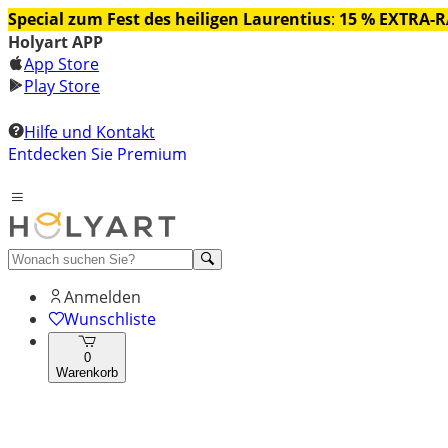
Special zum Fest des heiligen Laurentius
:
15 % EXTRA-
Holyart APP
App Store
Play Store
Hilfe und Kontakt
Entdecken Sie Premium
Anmelden
Wunschliste
0
Warenkorb