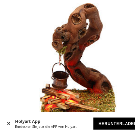
Holyart App
HERUNTERLADE
-17
%
Entdecken Sie jetzt die APP von Holyart