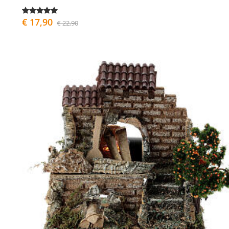
€ 17,90
€ 22,90