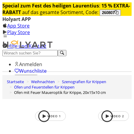
Special zum Fest des heiligen Laurentius
:
15 % EXTRA-
RABATT
auf das gesamte Sortiment, Code:
260807
Holyart APP
App Store
Play Store
Hilfe und Kontakt
Entdecken Sie Premium
Anmelden
Wunschliste
Startseite
Weihnachten
Szenografien für Krippen
0
Öfen und Feuerstellen für Krippen
Warenkorb
Ofen mit Feuer Maueroptik für Krippe, 20x15x10 cm
VIDEO
1
VIDEO
2