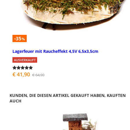
-35
%
Lagerfeuer mit Raucheffekt 4,5V 6,5x3,5cm
AUSVERKAUFT
€ 41,90
€ 64,90
KUNDEN, DIE DIESEN ARTIKEL GEKAUFT HABEN, KAUFTEN
AUCH