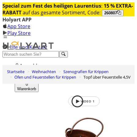
Special zum Fest des heiligen Laurentius
:
15 % EXTRA-
RABATT
auf das gesamte Sortiment, Code:
260807
Holyart APP
App Store
Play Store
Hilfe und Kontakt
Entdecken Sie Premium
Anmelden
Startseite
Weihnachten
Szenografien für Krippen
Wunschliste
Öfen und Feuerstellen für Krippen
Topf über Feuerstelle 4,5V
0
Warenkorb
VIDEO
1