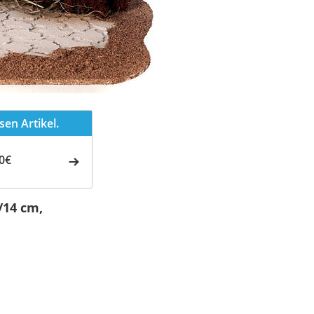
en Artikel.
0€
/14 cm,