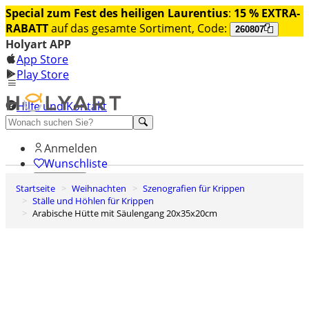
Special zum Fest des heiligen Laurentius
:
15 % EXTRA-
RABATT
auf das gesamte Sortiment, Code:
260807
Holyart APP
App Store
Play Store
Hilfe und Kontakt
Entdecken Sie Premium
Anmelden
Wunschliste
Startseite
Weihnachten
Szenografien für Krippen
0
Ställe und Höhlen für Krippen
Warenkorb
Arabische Hütte mit Säulengang 20x35x20cm