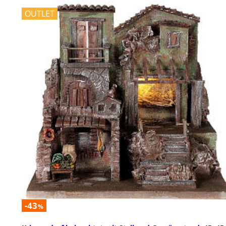
OUTLET
-43
%