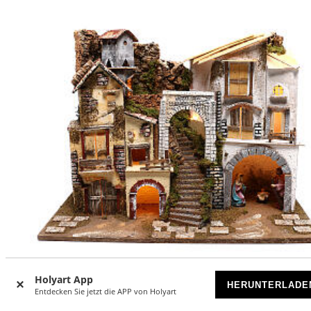
-17
Holyart App
%
HERUNTERLADE
Entdecken Sie jetzt die APP von Holyart
Beleuchtetes Dorf mit Krippe, 10 cm