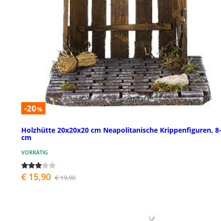
-20
%
Holzhütte 20x20x20 cm Neapolitanische Krippenfiguren, 8
cm
VORRÄTIG
€ 15,90
€ 19,90