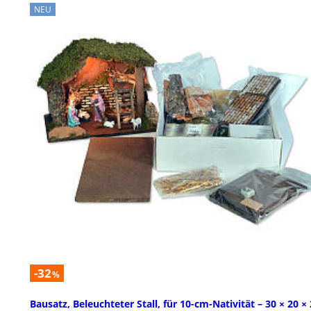
NEU
-32
%
Bausatz, Beleuchteter Stall, für 10-cm-Nativität – 30 × 20 ×