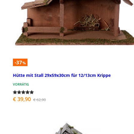
-37
%
Hütte mit Stall 29x59x30cm für 12/13cm Krippe
VORRÄTIG
€ 39,90
€ 62,90