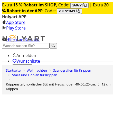
Extra
15 % Rabatt im SHOP
, Code:
| Extra
20
260729
% Rabatt in der APP
, Code:
260729APP
Holyart APP
App Store
Play Store
Hilfe und Kontakt
Entdecken Sie Premium
Anmelden
Wunschliste
Startseite
Weihnachten
Szenografien für Krippen
0
Ställe und Höhlen für Krippen
Warenkorb
Krippenstall, nordischer Stil, mit Heuschober, 40x50x25 cm, für 12 cm
Krippen