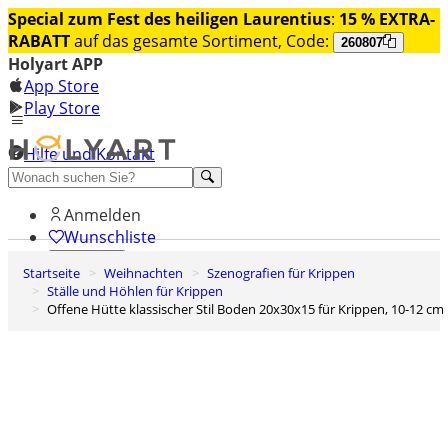
Special zum Fest des heiligen Laurentius
:
15 % EXTRA-
RABATT
auf das gesamte Sortiment, Code:
260807
Holyart APP
App Store
Play Store
Hilfe und Kontakt
Entdecken Sie Premium
Anmelden
Wunschliste
Startseite
Weihnachten
Szenografien für Krippen
0
Ställe und Höhlen für Krippen
Warenkorb
Offene Hütte klassischer Stil Boden 20x30x15 für Krippen, 10-12 cm