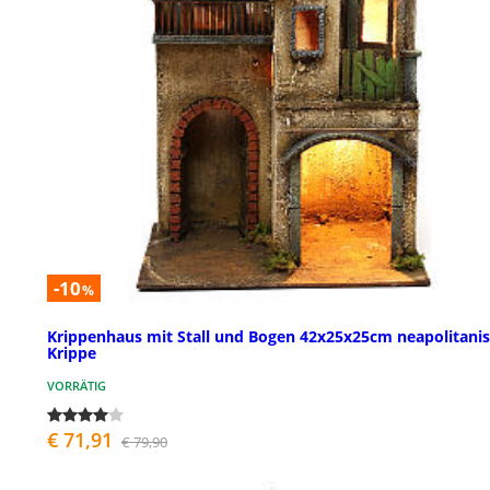
-10
%
Krippenhaus mit Stall und Bogen 42x25x25cm neapolitani
Krippe
VORRÄTIG
€ 71,91
€ 79,90