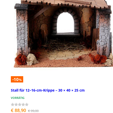
-10
%
Stall für 12–16-cm-Krippe – 30 × 40 × 25 cm
VORRÄTIG
€ 88,90
€ 99,00