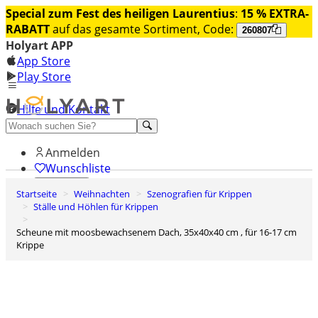
Special zum Fest des heiligen Laurentius
:
15 % EXTRA-
RABATT
auf das gesamte Sortiment, Code:
260807
Holyart APP
App Store
Play Store
Hilfe und Kontakt
Entdecken Sie Premium
Anmelden
Wunschliste
Startseite
Weihnachten
Szenografien für Krippen
0
Ställe und Höhlen für Krippen
Warenkorb
Scheune mit moosbewachsenem Dach, 35x40x40 cm , für 16-17 cm
Krippe