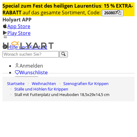
Special zum Fest des heiligen Laurentius
:
15 % EXTRA-
RABATT
auf das gesamte Sortiment, Code:
260807
Holyart APP
App Store
Play Store
Hilfe und Kontakt
Entdecken Sie Premium
Anmelden
Wunschliste
Startseite
Weihnachten
Szenografien für Krippen
0
Ställe und Höhlen für Krippen
Warenkorb
Stall mit Futterplatz und Heuboden 18,5x29x14,5 cm