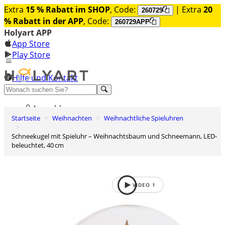
Extra
15 % Rabatt im SHOP
, Code:
| Extra
20
260729
% Rabatt in der APP
, Code:
260729APP
Holyart APP
App Store
Play Store
Hilfe und Kontakt
Entdecken Sie Premium
Anmelden
Startseite
Weihnachten
Weihnachtliche Spieluhren
Wunschliste
Schneekugel mit Spieluhr – Weihnachtsbaum und Schneemann, LED-
0
beleuchtet, 40 cm
Warenkorb
VIDEO
1