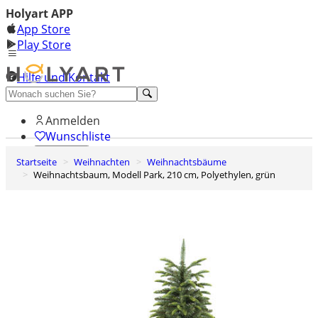
Holyart APP
App Store
Play Store
Hilfe und Kontakt
Entdecken Sie Premium
Anmelden
Wunschliste
Startseite
Weihnachten
Weihnachtsbäume
0
Weihnachtsbaum, Modell Park, 210 cm, Polyethylen, grün
Warenkorb