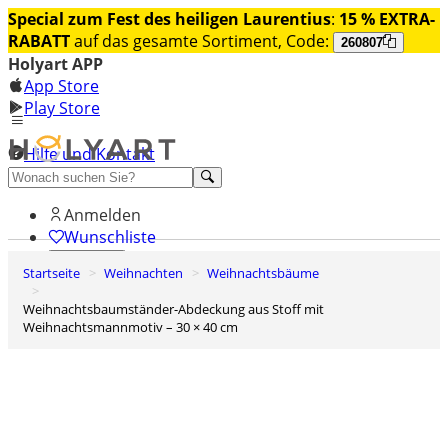
Special zum Fest des heiligen Laurentius
:
15 % EXTRA-
RABATT
auf das gesamte Sortiment, Code:
260807
Holyart APP
App Store
Play Store
Hilfe und Kontakt
Entdecken Sie Premium
Anmelden
Wunschliste
Startseite
Weihnachten
Weihnachtsbäume
0
Warenkorb
Weihnachtsbaumständer-Abdeckung aus Stoff mit
Weihnachtsmannmotiv – 30 × 40 cm