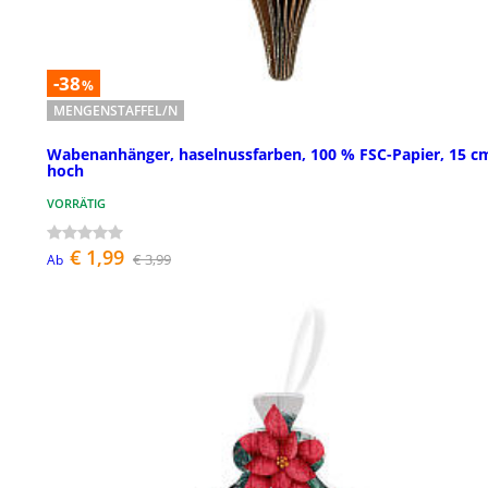
-38
%
MENGENSTAFFEL/N
Wabenanhänger, haselnussfarben, 100 % FSC-Papier, 15 c
hoch
VORRÄTIG
€ 1,99
€ 3,99
Ab