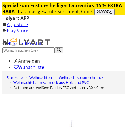
Special zum Fest des heiligen Laurentius
:
15 % EXTRA-
RABATT
auf das gesamte Sortiment, Code:
260807
Holyart APP
App Store
Play Store
Hilfe und Kontakt
Entdecken Sie Premium
Anmelden
Wunschliste
Startseite
Weihnachten
Weihnachtsbaumschmuck
0
Weihnachtsbaumschmuck aus Holz und PVC
Warenkorb
Faltstern aus weißem Papier, FSC-zertifiziert, 30 × 9 cm