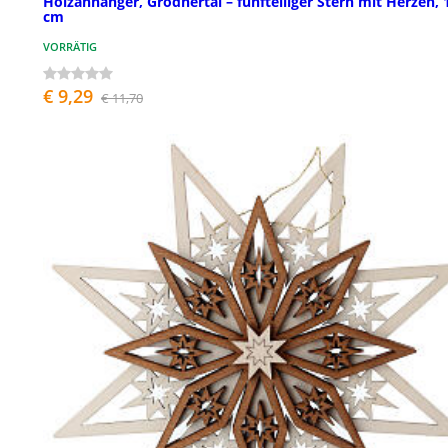
Holzanhänger, Grödnertal – fünfteiliger Stern mit Herzen, 
cm
VORRÄTIG
€ 9,29
€ 11,70