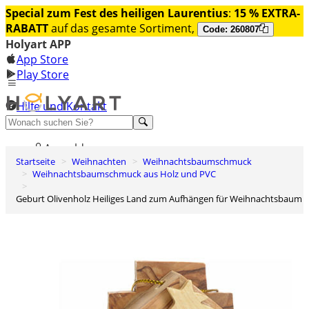
Special zum Fest des heiligen Laurentius
:
15 % EXTRA-
RABATT
auf das gesamte Sortiment,
Code: 260807
Holyart APP
App Store
Play Store
Hilfe und Kontakt
Entdecken Sie Premium
Anmelden
Startseite
Weihnachten
Weihnachtsbaumschmuck
Wunschliste
Weihnachtsbaumschmuck aus Holz und PVC
0
Geburt Olivenholz Heiliges Land zum Aufhängen für Weihnachtsbaum
Warenkorb