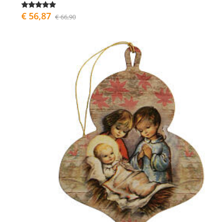
€ 56,87
€ 66,90