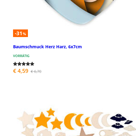
-31
%
Baumschmuck Herz Harz, 6x7cm
VORRÄTIG
€ 4,59
€ 6,70