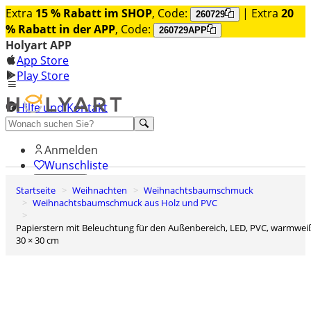
Extra
15 % Rabatt im SHOP
, Code:
| Extra
20
260729
% Rabatt in der APP
, Code:
260729APP
Holyart APP
App Store
Play Store
Hilfe und Kontakt
Entdecken Sie Premium
Anmelden
Wunschliste
Startseite
Weihnachten
Weihnachtsbaumschmuck
0
Weihnachtsbaumschmuck aus Holz und PVC
Warenkorb
Papierstern mit Beleuchtung für den Außenbereich, LED, PVC, warmweiß,
30 × 30 cm